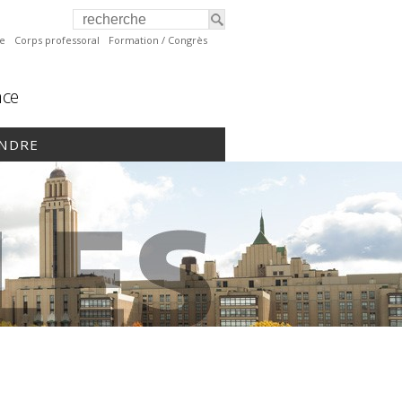
te
Corps professoral
Formation / Congrès
nce
INDRE