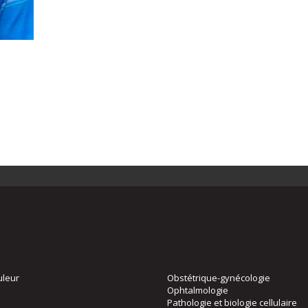
uleur
Obstétrique-gynécologie
Ophtalmologie
Pathologie et biologie cellulaire