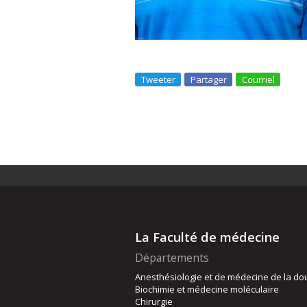
Tweeter
Partager
Courriel
La Faculté de médecine
Départements
Anesthésiologie et de médecine de la do
Biochimie et médecine moléculaire
Chirurgie