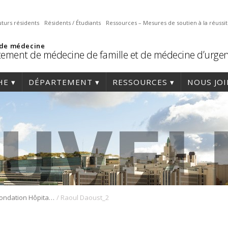
uturs résidents
Résidents / Étudiants
Ressources – Mesures de soutien à la réussi
 de médecine
ement de médecine de famille et de médecine d’urge
HE
DÉPARTEMENT
RESSOURCES
NOUS JO
/
Prix de la Fondation Hôpital du Sacré-Cœur de Montréal.
Raoul Daoust_2