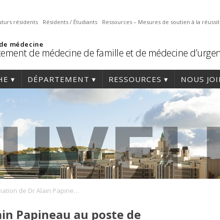
uturs résidents
Résidents / Étudiants
Ressources – Mesures de soutien à la réussi
 de médecine
ement de médecine de famille et de médecine d’urge
HE
DÉPARTEMENT
RESSOURCES
NOUS JO
Nomination de Dr Alain Papineau au poste de directeur du programme de Résidence en médecine de famille
in Papineau au poste de