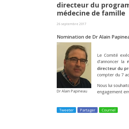
directeur du progra
médecine de famille
26 septembre 2017
Nomination de Dr Alain Papine
Le Comité exécu
d’annoncer la
directeur du p
compter du 7 a
Nous lui souhait
Dr Alain Papineau
engagement enve
Tweeter
Partager
Courriel