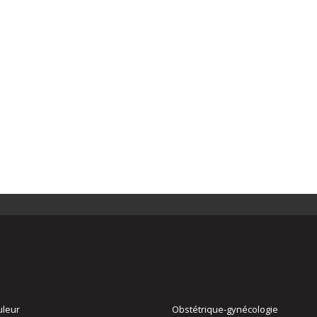
uleur
Obstétrique-gynécologie