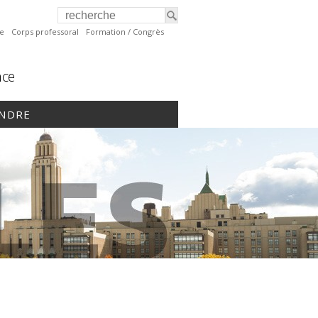
te
Corps professoral
Formation / Congrès
nce
INDRE