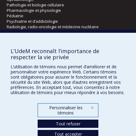
Pathologie et biologie cellulaire
Pharmacologie et physiologie
Pédiatrie
Psychiatrie et d’addictologie
Radiologie, radio-oncologie et médecine nucléaire
Écoles
L’UdeM reconnaît l’importance de
Kinésiologie et des sciences de l’activité physique
respecter la vie privée
Orthophonie et audiologie
L’utilisation de témoins nous permet d’améliorer et de
Réadaptation
personnaliser votre expérience Web. Certains témoins
sont obligatoires pour assurer le fonctionnement et la
Directions
sécurité du site Web, alors que d’autres enregistrent vos
préférences. En acceptant tout, vous consentez à notre
DPC
utilisation de témoins pour mieux répondre à vos besoins.
CPASS
Éthique clinique
Personnaliser les
>
témoins
Tout refuser
Tout accepter