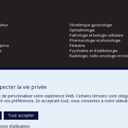
uleur
Obstétrique-gynécologie
Ophtalmologie
Pathologie et biologie cellulaire
Pharmacologie et physiologie
gence
Pédiatrie
ie
Psychiatrie et d’addictologie
Radiologie, radio-oncologie et mé
Directions
 physique
DPC
ecter la vie privée
CPASS
Éthique clinique
t de personnaliser votre expérience Web. Certains témoins sont oblig
ent vos préférences. En acceptant tout, vous consentez à notre utili
Tout accepter
Confidentialité
Co
ions d’utilisation
.