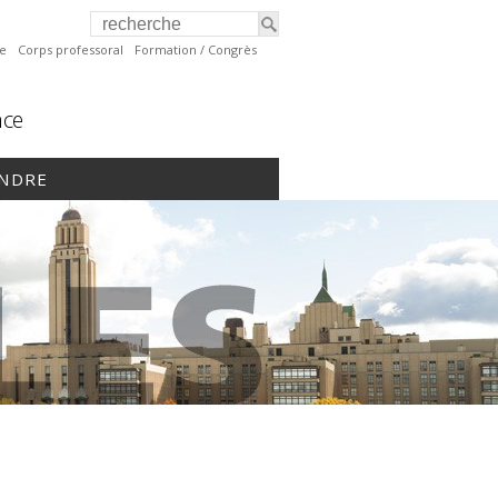
te
Corps professoral
Formation / Congrès
nce
INDRE