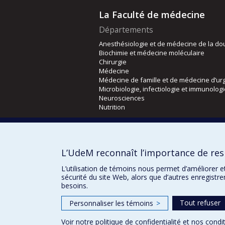
La Faculté de médecine
Départements
Anesthésiologie et de médecine de la do
Biochimie et médecine moléculaire
Chirurgie
Médecine
Médecine de famille et de médecine d’ur
Microbiologie, infectiologie et immunolog
Neurosciences
Nutrition
Écoles
Kinésiologie et des sciences de l’activité
L’UdeM reconnaît l’importance de resp
Orthophonie et audiologie
Réadaptation
L’utilisation de témoins nous permet d’améliorer e
sécurité du site Web, alors que d’autres enregistr
besoins.
Tout refuser
Personnaliser les témoins
>
Voir notre
politique de confidentialité
et nos
condit