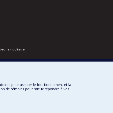
decine nucléaire
atoires pour assurer le fonctionnement et la
sation de témoins pour mieux répondre à vos
nditions d’utilisation
Paramètres des témoins