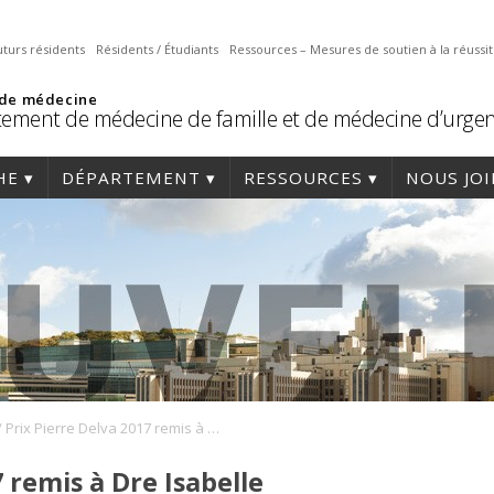
uturs résidents
Résidents / Étudiants
Ressources – Mesures de soutien à la réussi
 de médecine
ement de médecine de famille et de médecine d’urge
HE
DÉPARTEMENT
RESSOURCES
NOUS JO
/
Prix Pierre Delva 2017 remis à Dre Isabelle Montplaisir
 remis à Dre Isabelle