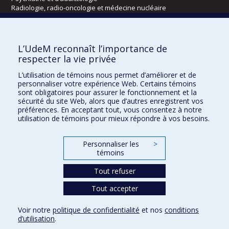
Radiologie, radio-oncologie et médecine nucléaire
Écoles
L’UdeM reconnaît l’importance de
Kinésiologie et des sciences de l’activité physique
respecter la vie privée
Orthophonie et audiologie
L’utilisation de témoins nous permet d’améliorer et de
Réadaptation
personnaliser votre expérience Web. Certains témoins
sont obligatoires pour assurer le fonctionnement et la
Directions
sécurité du site Web, alors que d’autres enregistrent vos
préférences. En acceptant tout, vous consentez à notre
DPC
utilisation de témoins pour mieux répondre à vos besoins.
CPASS
Éthique clinique
Personnaliser les
>
témoins
Tout refuser
Tout accepter
Voir notre
politique de confidentialité
et nos
conditions
d’utilisation
.