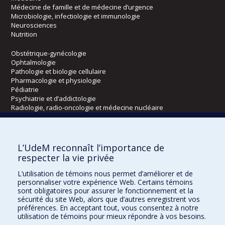
Médecine de famille et de médecine d’urgence
Microbiologie, infectiologie et immunologie
Neurosciences
Nutrition
Obstétrique-gynécologie
Ophtalmologie
Pathologie et biologie cellulaire
Pharmacologie et physiologie
Pédiatrie
Psychiatrie et d’addictologie
Radiologie, radio-oncologie et médecine nucléaire
Écoles
L’UdeM reconnaît l’importance de
Kinésiologie et des sciences de l’activité physique
respecter la vie privée
Orthophonie et audiologie
L’utilisation de témoins nous permet d’améliorer et de
Réadaptation
personnaliser votre expérience Web. Certains témoins
sont obligatoires pour assurer le fonctionnement et la
Directions
sécurité du site Web, alors que d’autres enregistrent vos
préférences. En acceptant tout, vous consentez à notre
DPC
utilisation de témoins pour mieux répondre à vos besoins.
CPASS