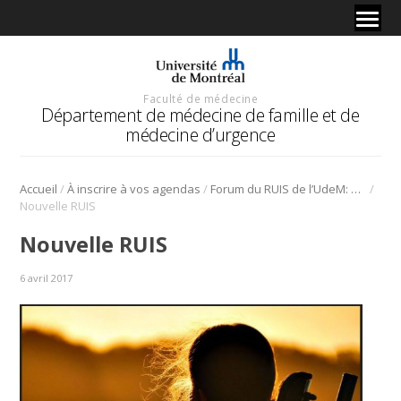
Faculté de médecine
Département de médecine de famille et de
médecine d’urgence
/
/
/
Accueil
À inscrire à vos agendas
Forum du RUIS de l’UdeM: des échanges interdisciplinaires sur les soins de fin de vie
Nouvelle RUIS
Nouvelle RUIS
6 avril 2017