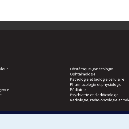
uleur
Obstétrique-gynécologie
Ophtalmologie
Pathologie et biologie cellulaire
Pharmacologie et physiologie
gence
Pédiatrie
ie
Psychiatrie et d’addictologie
Radiologie, radio-oncologie et mé
Directions
 physique
DPC