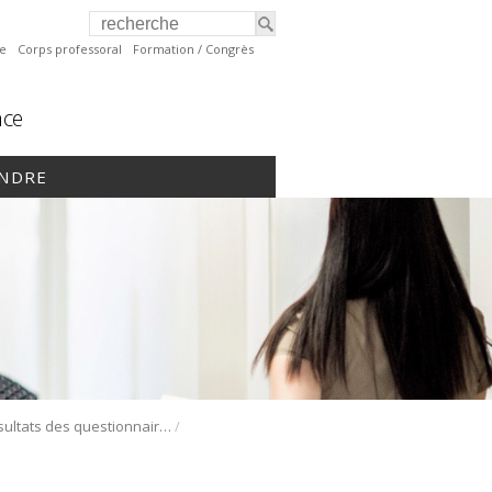
te
Corps professoral
Formation / Congrès
nce
INDRE
/
Résultats des questionnaires Sud de Lanaudière