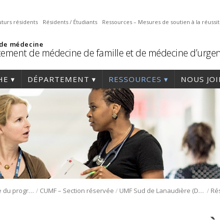
uturs résidents
Résidents / Étudiants
Ressources – Mesures de soutien à la réussi
 de médecine
ement de médecine de famille et de médecine d’urge
HE
DÉPARTEMENT
RESSOURCES
NOUS JO
/
/
/
Section sécurisée du programme de médecine de famille
CUMF – Section réservée
UMF Sud de Lanaudière (DLP)