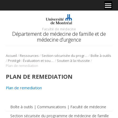
Faculté de médecine
Département de médecine de famille et de
médecine d’urgence
/
/
/
Accueil
Ressources
Section sécurisée du programme de médecine de famille
Boîte à outils
/
/
/
Protégé : Évaluation et soutien à la réussite
Soutien à la réussite
Plan de remediation
PLAN DE REMEDIATION
Plan de remediation
Boîte à outils | Communications | Faculté de médecine
Section sécurisée du programme de médecine de famille