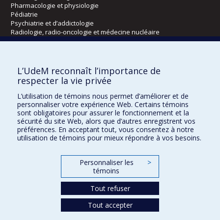
Pharmacologie et physiologie
Pédiatrie
Psychiatrie et d’addictologie
Radiologie, radio-oncologie et médecine nucléaire
Écoles
L’UdeM reconnaît l’importance de
Kinésiologie et des sciences de l’activité physique
respecter la vie privée
Orthophonie et audiologie
L’utilisation de témoins nous permet d’améliorer et de
Réadaptation
personnaliser votre expérience Web. Certains témoins
sont obligatoires pour assurer le fonctionnement et la
Directions
sécurité du site Web, alors que d’autres enregistrent vos
préférences. En acceptant tout, vous consentez à notre
DPC
utilisation de témoins pour mieux répondre à vos besoins.
CPASS
Éthique clinique
Personnaliser les
>
témoins
Tout refuser
Tout accepter