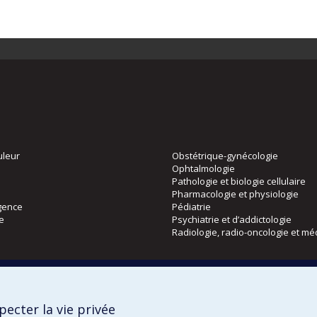
uleur
Obstétrique-gynécologie
Ophtalmologie
Pathologie et biologie cellulaire
Pharmacologie et physiologie
gence
Pédiatrie
ie
Psychiatrie et d’addictologie
Radiologie, radio-oncologie et mé
Directions
 physique
DPC
ecter la vie privée
CPASS