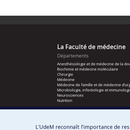
La Faculté de médecine
Départements
Anesthésiologie et de médecine de la do
Biochimie et médecine moléculaire
Chirurgie
Médecine
Médecine de famille et de médecine d’ur
Microbiologie, infectiologie et immunolog
Neurosciences
Nutrition
Écoles
Kinésiologie et des sciences de l’activité
L’UdeM reconnaît l’importance de resp
Orthophonie et audiologie