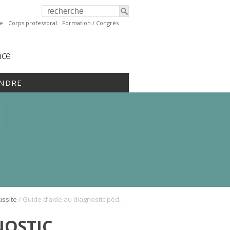
te
Corps professoral
Formation / Congrès
nce
INDRE
/
ussite
Guide d’aide au diagnostic pédagogique et aux stratégies de remédiation
NOSTIC