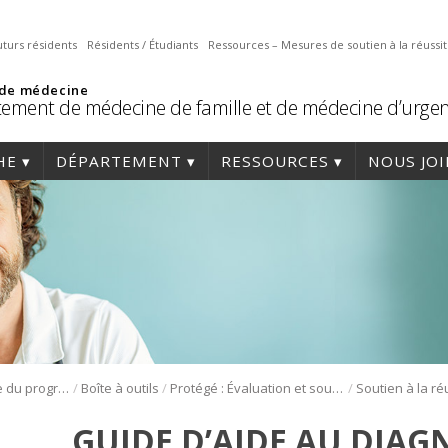
uturs résidents
Résidents / Étudiants
Ressources – Mesures de soutien à la réussi
 de médecine
ement de médecine de famille et de médecine d’urge
HE
DÉPARTEMENT
RESSOURCES
NOUS JO
/
/
/
Section sécurisée du programme de médecine de famille
Boîte à outils
Protégé : Évaluation et soutien à la réussite
Soutien à la ré
GUIDE D’AIDE AU DIAG