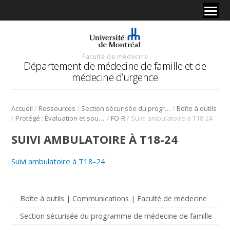
Faculté de médecine
Département de médecine de famille et de
médecine d’urgence
/
/
/
Accueil
Ressources
Section sécurisée du programme de médecine de famille
Boîte à outils
/
/
/
Protégé : Évaluation et soutien à la réussite
FO-R
Suivi ambulatoire à T18-24
SUIVI AMBULATOIRE À T18-24
Suivi ambulatoire à T18-24
Boîte à outils | Communications | Faculté de médecine
Section sécurisée du programme de médecine de famille