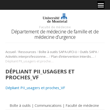
Faculté de médecine
Département de médecine de famille et de
médecine d’urgence
/
/
/
/
Accueil
Ressources
Boîte à outils SAPA-UFCI-U
Outils SAPA
/
/
Activités interprofessionnelles en stage clinique (AIS)
Plan d’intervention Interdisciplinaire (PII)
Dépliant PII_usagers et proches_VF
DÉPLIANT PII_USAGERS ET
PROCHES_VF
Dépliant PII_usagers et proches_VF
Boîte à outils | Communications | Faculté de médecine