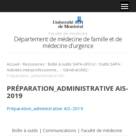
Faculté de médecine
Département de médecine de famille et de
médecine d’urgence
/
/
/
/
Accueil
Ressources
Boîte à outils SAPA-UFCI-U
Outils SAPA
/
/
Activités interprofessionnelles en stage clinique (AIS)
Général (AIS)
Préparation_administrative AIS-2019
PRÉPARATION_ADMINISTRATIVE AIS-
2019
Préparation_administrative AIS-2019
Boîte à outils | Communications | Faculté de médecine