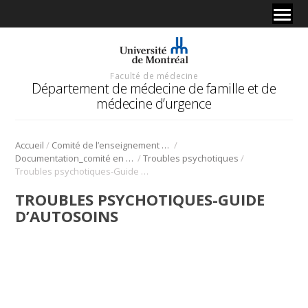
Faculté de médecine
Département de médecine de famille et de
médecine d’urgence
/
/
Accueil
Comité de l’enseignement en santé mentale
/
/
Documentation_comité en santé mentale
Troubles psychotiques
Troubles psychotiques-Guide d’autosoins
TROUBLES PSYCHOTIQUES-GUIDE
D’AUTOSOINS