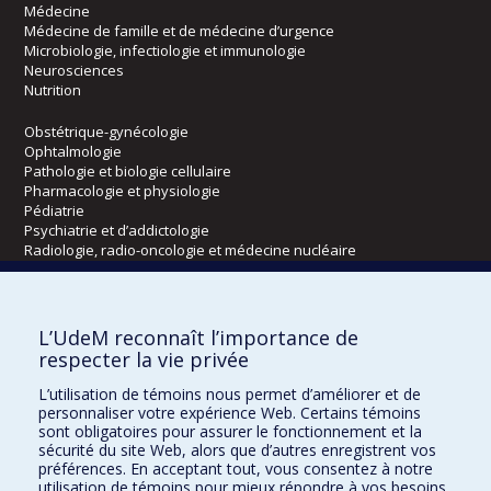
Médecine
Médecine de famille et de médecine d’urgence
Microbiologie, infectiologie et immunologie
Neurosciences
Nutrition
Obstétrique-gynécologie
Ophtalmologie
Pathologie et biologie cellulaire
Pharmacologie et physiologie
Pédiatrie
Psychiatrie et d’addictologie
Radiologie, radio-oncologie et médecine nucléaire
Écoles
L’UdeM reconnaît l’importance de
Kinésiologie et des sciences de l’activité physique
respecter la vie privée
Orthophonie et audiologie
L’utilisation de témoins nous permet d’améliorer et de
Réadaptation
personnaliser votre expérience Web. Certains témoins
sont obligatoires pour assurer le fonctionnement et la
Directions
sécurité du site Web, alors que d’autres enregistrent vos
préférences. En acceptant tout, vous consentez à notre
DPC
utilisation de témoins pour mieux répondre à vos besoins.