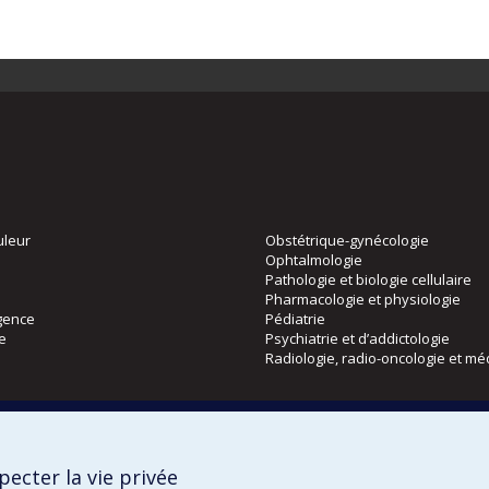
uleur
Obstétrique-gynécologie
Ophtalmologie
Pathologie et biologie cellulaire
Pharmacologie et physiologie
gence
Pédiatrie
ie
Psychiatrie et d’addictologie
Radiologie, radio-oncologie et mé
Directions
 physique
DPC
ecter la vie privée
CPASS