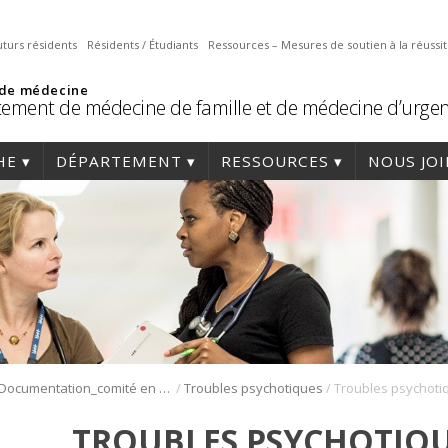
uturs résidents
Résidents / Étudiants
Ressources – Mesures de soutien à la réussi
 de médecine
ement de médecine de famille et de médecine d’urge
HE
DÉPARTEMENT
RESSOURCES
NOUS JO
/
/
Documentation_comité en santé mentale
Troubles psychotiques
TROUBLES PSYCHOTIQU