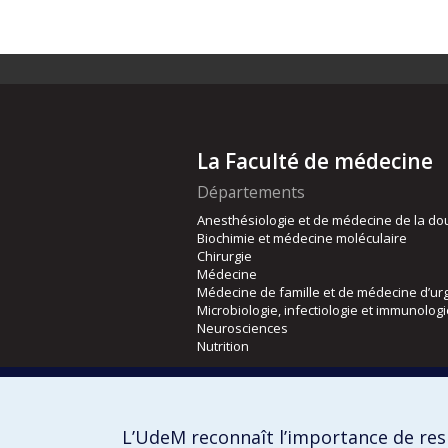
La Faculté de médecine
Départements
Anesthésiologie et de médecine de la do
Biochimie et médecine moléculaire
Chirurgie
Médecine
Médecine de famille et de médecine d’ur
Microbiologie, infectiologie et immunolog
Neurosciences
Nutrition
Écoles
Kinésiologie et des sciences de l’activité
L’UdeM reconnaît l’importance de resp
Orthophonie et audiologie