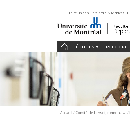
Faire un don
Infolettre & Archives
F
Faculté
Départ
ÉTUDES
RECHERC
/
/
Accueil
Comité de l’enseignement en santé mentale