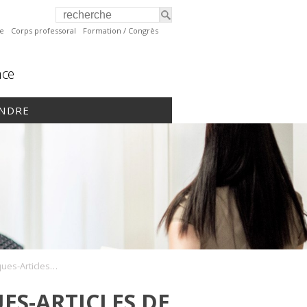
te
Corps professoral
Formation / Congrès
nce
INDRE
Troubles psychotiques-Articles de référence
ES-ARTICLES DE