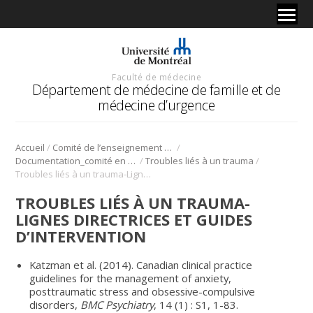
Faculté de médecine
Département de médecine de famille et de
médecine d’urgence
/
/
Accueil
Comité de l’enseignement en santé mentale
/
/
Documentation_comité en santé mentale
Troubles liés à un trauma
Troubles liés à un trauma-Lignes directrices et guides d’intervention
TROUBLES LIÉS À UN TRAUMA-
LIGNES DIRECTRICES ET GUIDES
D’INTERVENTION
Katzman et al. (2014). Canadian clinical practice
guidelines for the management of anxiety,
posttraumatic stress and obsessive-compulsive
disorders,
BMC Psychiatry
, 14 (1) : S1, 1-83.