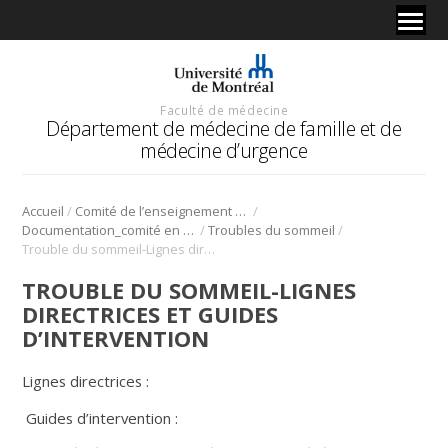
Faculté de médecine
Département de médecine de famille et de
médecine d’urgence
/
/
Accueil
Comité de l’enseignement en santé mentale
/
/
Documentation_comité en santé mentale
Troubles du sommeil
Trouble du sommeil-Lignes directrices et guides d’intervention
TROUBLE DU SOMMEIL-LIGNES
DIRECTRICES ET GUIDES
D’INTERVENTION
Lignes directrices :
Guides d’intervention :