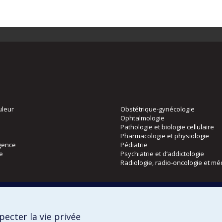
uleur
Obstétrique-gynécologie
Ophtalmologie
Pathologie et biologie cellulaire
Pharmacologie et physiologie
gence
Pédiatrie
ie
Psychiatrie et d’addictologie
Radiologie, radio-oncologie et mé
Directions
 physique
DPC
ecter la vie privée
CPASS