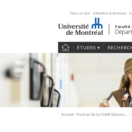
Faire un don
Infolettre & Archives
F
Faculté
Départ
ÉTUDES
RECHERC
/
/
Accueil
Portrait de la CUMF Maisonneuve-Rosemont | Pour et par les résidents!