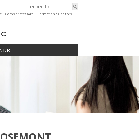
te
Corps professoral
Formation / Congrès
nce
INDRE
ROSEMONT