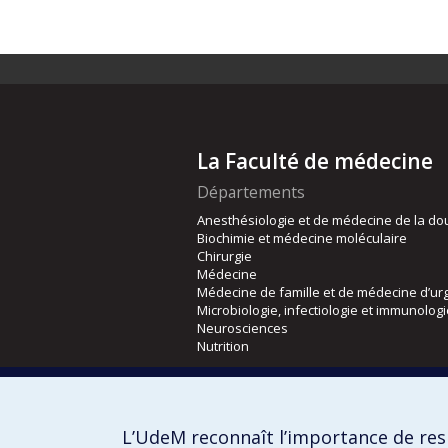
La Faculté de médecine
Départements
Anesthésiologie et de médecine de la do
Biochimie et médecine moléculaire
Chirurgie
Médecine
Médecine de famille et de médecine d’ur
Microbiologie, infectiologie et immunolog
Neurosciences
Nutrition
Écoles
Kinésiologie et des sciences de l’activité
L’UdeM reconnaît l’importance de resp
Orthophonie et audiologie