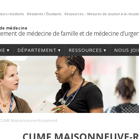
uturs résidents
Résidents / Étudiants
Ressources – Mesures de soutien à la réussi
 de médecine
ement de médecine de famille et de médecine d’urge
HE
DÉPARTEMENT
RESSOURCES
NOUS JO
CUMF Maisonneuve-Rosemont
CUMF MAISONNEUVE-