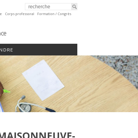
te
Corps professoral
Formation / Congrès
nce
INDRE
 MAISONNEUVE-