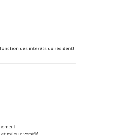
fonction des intérêts du résident!
ignement
et milieu diversifié