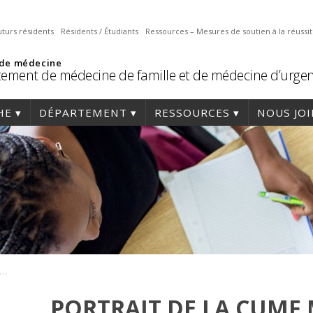
uturs résidents
Résidents / Étudiants
Ressources – Mesures de soutien à la réussi
 de médecine
ement de médecine de famille et de médecine d’urge
HE
DÉPARTEMENT
RESSOURCES
NOUS JO
it de la CUMF Maisonneuve-Rosemont | Pour et par les résidents!
PORTRAIT DE LA CUMF