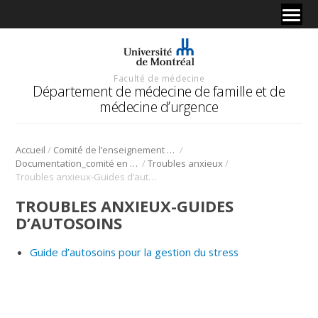
Faculté de médecine
Département de médecine de famille et de
médecine d’urgence
/
/
Accueil
Comité de l’enseignement en santé mentale
/
/
Documentation_comité en santé mentale
Troubles anxieux
Troubles anxieux-Guides d’autosoins
TROUBLES ANXIEUX-GUIDES
D’AUTOSOINS
Guide d’autosoins pour la gestion du stress