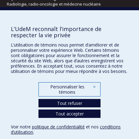
Radiologie, radio-oncologie et médecine nucléaire
Écoles
L’UdeM reconnaît l’importance de
Kinésiologie et des sciences de l’activité physique
respecter la vie privée
Orthophonie et audiologie
L’utilisation de témoins nous permet d’améliorer et de
Réadaptation
personnaliser votre expérience Web. Certains témoins
sont obligatoires pour assurer le fonctionnement et la
Directions
sécurité du site Web, alors que d’autres enregistrent vos
préférences. En acceptant tout, vous consentez à notre
DPC
utilisation de témoins pour mieux répondre à vos besoins.
CPASS
Éthique clinique
Personnaliser les
>
témoins
Tout refuser
Tout accepter
Voir notre
politique de confidentialité
et nos
conditions
d’utilisation
.