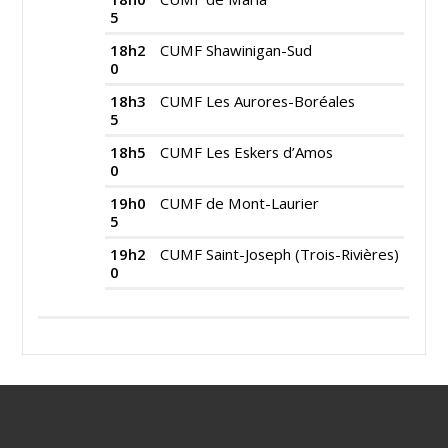
5
18h2
CUMF Shawinigan-Sud
0
18h3
CUMF Les Aurores-Boréales
5
18h5
CUMF Les Eskers d’Amos
0
19h0
CUMF de Mont-Laurier
5
19h2
CUMF Saint-Joseph (Trois-Rivières)
0