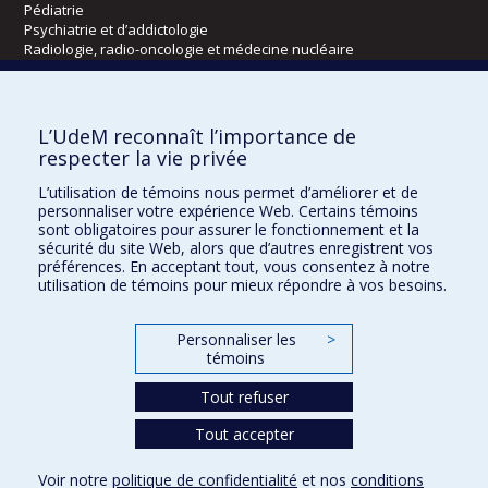
Pédiatrie
Psychiatrie et d’addictologie
Radiologie, radio-oncologie et médecine nucléaire
Écoles
L’UdeM reconnaît l’importance de
Kinésiologie et des sciences de l’activité physique
respecter la vie privée
Orthophonie et audiologie
L’utilisation de témoins nous permet d’améliorer et de
Réadaptation
personnaliser votre expérience Web. Certains témoins
sont obligatoires pour assurer le fonctionnement et la
Directions
sécurité du site Web, alors que d’autres enregistrent vos
préférences. En acceptant tout, vous consentez à notre
DPC
utilisation de témoins pour mieux répondre à vos besoins.
CPASS
Éthique clinique
Personnaliser les
>
témoins
Tout refuser
Tout accepter
Voir notre
politique de confidentialité
et nos
conditions