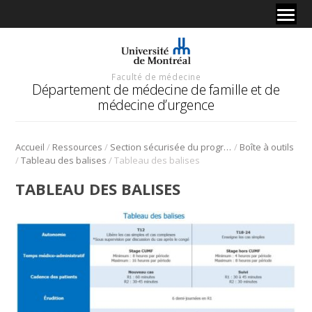
Faculté de médecine
Département de médecine de famille et de
médecine d’urgence
/
/
/
Accueil
Ressources
Section sécurisée du programme de médecine de famille
Boîte à outils
/
/
Tableau des balises
Tableau des balises
TABLEAU DES BALISES