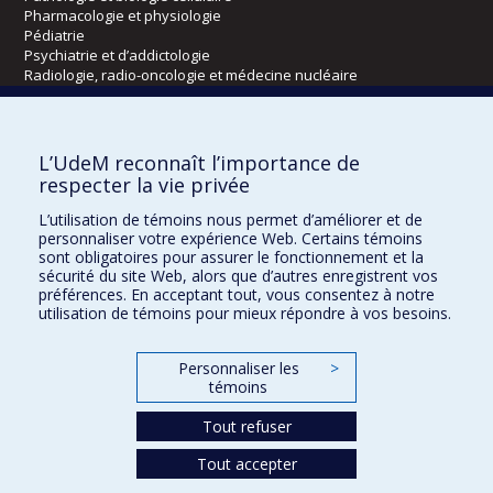
Pharmacologie et physiologie
Pédiatrie
Psychiatrie et d’addictologie
Radiologie, radio-oncologie et médecine nucléaire
Écoles
L’UdeM reconnaît l’importance de
Kinésiologie et des sciences de l’activité physique
respecter la vie privée
Orthophonie et audiologie
L’utilisation de témoins nous permet d’améliorer et de
Réadaptation
personnaliser votre expérience Web. Certains témoins
sont obligatoires pour assurer le fonctionnement et la
Directions
sécurité du site Web, alors que d’autres enregistrent vos
préférences. En acceptant tout, vous consentez à notre
DPC
utilisation de témoins pour mieux répondre à vos besoins.
CPASS
Éthique clinique
Personnaliser les
>
témoins
Tout refuser
Tout accepter