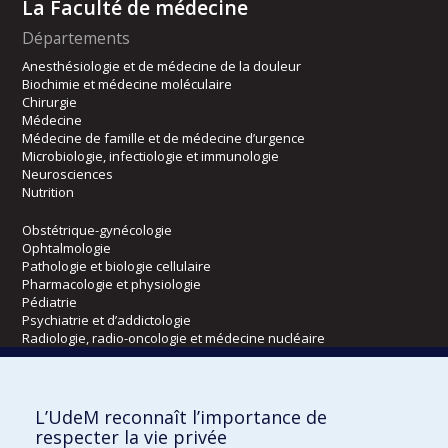
La Faculté de médecine
Départements
Anesthésiologie et de médecine de la douleur
Biochimie et médecine moléculaire
Chirurgie
Médecine
Médecine de famille et de médecine d’urgence
Microbiologie, infectiologie et immunologie
Neurosciences
Nutrition
Obstétrique-gynécologie
Ophtalmologie
Pathologie et biologie cellulaire
Pharmacologie et physiologie
Pédiatrie
Psychiatrie et d’addictologie
Radiologie, radio-oncologie et médecine nucléaire
Écoles
L’UdeM reconnaît l’importance de
Kinésiologie et des sciences de l’activité physique
respecter la vie privée