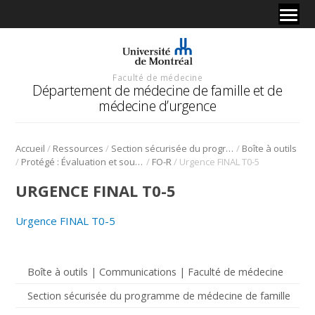
Faculté de médecine
Département de médecine de famille et de
médecine d’urgence
/
/
/
Accueil
Ressources
Section sécurisée du programme de médecine de famille
Boîte à outils
/
/
/
Protégé : Évaluation et soutien à la réussite
FO-R
Urgence FINAL T0-5
URGENCE FINAL T0-5
Urgence FINAL T0-5
Boîte à outils | Communications | Faculté de médecine
Section sécurisée du programme de médecine de famille