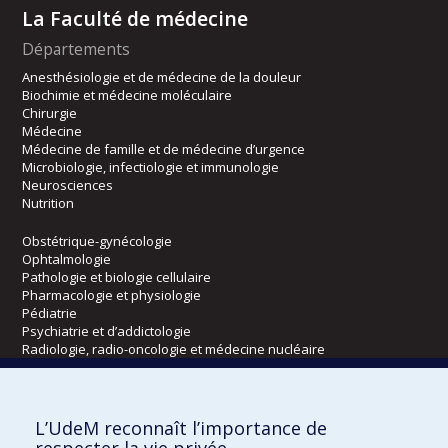
La Faculté de médecine
Départements
Anesthésiologie et de médecine de la douleur
Biochimie et médecine moléculaire
Chirurgie
Médecine
Médecine de famille et de médecine d’urgence
Microbiologie, infectiologie et immunologie
Neurosciences
Nutrition
Obstétrique-gynécologie
Ophtalmologie
Pathologie et biologie cellulaire
Pharmacologie et physiologie
Pédiatrie
Psychiatrie et d’addictologie
Radiologie, radio-oncologie et médecine nucléaire
Écoles
L’UdeM reconnaît l’importance de
Kinésiologie et des sciences de l’activité physique