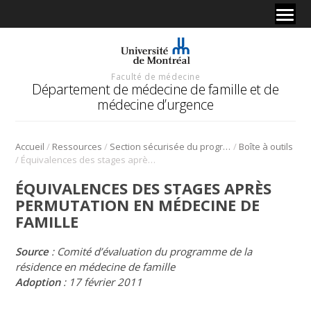
Faculté de médecine
Département de médecine de famille et de
médecine d’urgence
/
/
/
Accueil
Ressources
Section sécurisée du programme de médecine de famille
Boîte à outils
/
Équivalences des stages après permutation en médecine de famille
ÉQUIVALENCES DES STAGES APRÈS
PERMUTATION EN MÉDECINE DE
FAMILLE
Source
: Comité d’évaluation du programme de la
résidence en médecine de famille
Adoption
: 17 février 2011