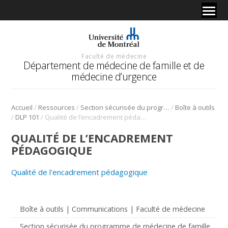
Faculté de médecine
Département de médecine de famille et de
médecine d’urgence
/
/
/
Accueil
Ressources
Section sécurisée du programme de médecine de famille
Boîte à outils
/
/
DLP 101
Qualité de l’encadrement pédagogique
QUALITÉ DE L’ENCADREMENT
PÉDAGOGIQUE
Qualité de l'encadrement pédagogique
Boîte à outils | Communications | Faculté de médecine
Section sécurisée du programme de médecine de famille