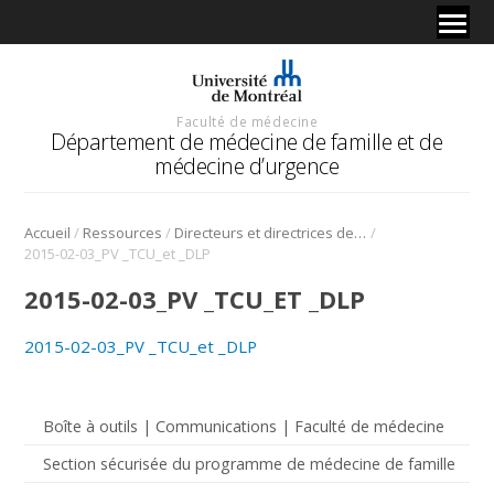
Faculté de médecine
Département de médecine de famille et de
médecine d’urgence
/
/
/
Accueil
Ressources
Directeurs et directrices de CUMF et de milieu clinique
2015-02-03_PV _TCU_et _DLP
2015-02-03_PV _TCU_ET _DLP
2015-02-03_PV _TCU_et _DLP
Boîte à outils | Communications | Faculté de médecine
Section sécurisée du programme de médecine de famille