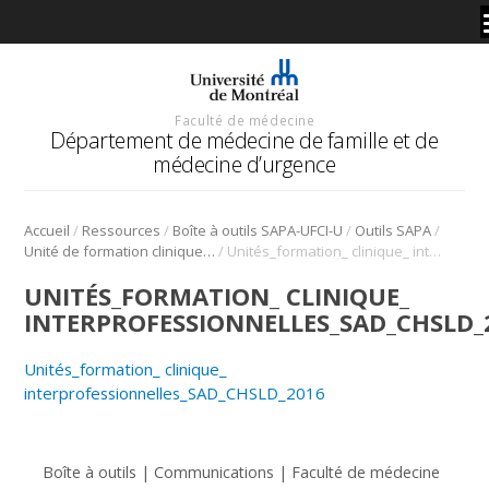
Faculté de médecine
Département de médecine de famille et de
médecine d’urgence
/
/
/
/
Accueil
Ressources
Boîte à outils SAPA-UFCI-U
Outils SAPA
/
Unité de formation clinique interprofessionnelle universitaire (UFCI-U)
Unités_formation_ clinique_ interprofessionnelles_SAD_CHSLD_2016
UNITÉS_FORMATION_ CLINIQUE_
INTERPROFESSIONNELLES_SAD_CHSLD_
Unités_formation_ clinique_
interprofessionnelles_SAD_CHSLD_2016
Boîte à outils | Communications | Faculté de médecine