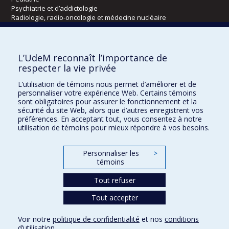
Psychiatrie et d’addictologie
Radiologie, radio-oncologie et médecine nucléaire
Écoles
L’UdeM reconnaît l’importance de
Kinésiologie et des sciences de l’activité physique
respecter la vie privée
Orthophonie et audiologie
L’utilisation de témoins nous permet d’améliorer et de
Réadaptation
personnaliser votre expérience Web. Certains témoins
sont obligatoires pour assurer le fonctionnement et la
Directions
sécurité du site Web, alors que d’autres enregistrent vos
préférences. En acceptant tout, vous consentez à notre
DPC
utilisation de témoins pour mieux répondre à vos besoins.
CPASS
Éthique clinique
Personnaliser les
>
témoins
Tout refuser
Tout accepter
Voir notre
politique de confidentialité
et nos
conditions
d’utilisation
.