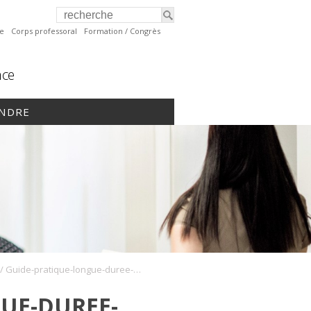
te
Corps professoral
Formation / Congrès
nce
INDRE
/
Guide-pratique-longue-duree-_CMQ_2015
UE-DUREE-