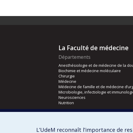
La Faculté de médecine
Départements
Anesthésiologie et de médecine de la do
Biochimie et médecine moléculaire
Chirurgie
Médecine
Médecine de famille et de médecine d’ur
Microbiologie, infectiologie et immunolog
Neurosciences
Nutrition
Écoles
Kinésiologie et des sciences de l’activité
L’UdeM reconnaît l’importance de resp
Orthophonie et audiologie