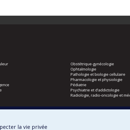
uleur
Obstétrique-gynécologie
Ophtalmologie
Pathologie et biologie cellulaire
Pharmacologie et physiologie
gence
Pédiatrie
ie
Psychiatrie et d’addictologie
Radiologie, radio-oncologie et mé
Directions
 physique
DPC
ecter la vie privée
CPASS