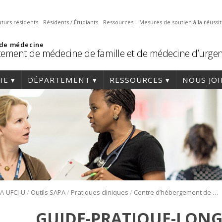
uturs résidents
Résidents / Étudiants
Ressources – Mesures de soutien à la réussi
 de médecine
ement de médecine de famille et de médecine d’urge
HE
DÉPARTEMENT
RESSOURCES
NOUS JO
/
/
/
PA-UFCI-U
Outils SAPA
Pratiques cliniques
Centre d’hébergement de soins de longue durée
GUIDE-PRATIQUE-LONG