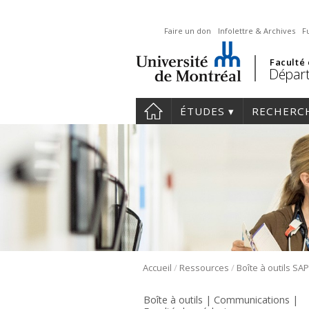
Faire un don
Infolettre & Archives
F
Faculté
Départ
ÉTUDES
RECHERC
/
/
Accueil
Ressources
Boîte à outils SA
Boîte à outils | Communications |