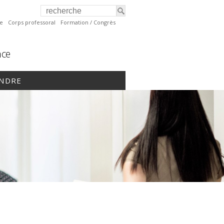
te
Corps professoral
Formation / Congrès
nce
INDRE