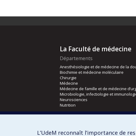
La Faculté de médecine
Départements
Anesthésiologie et de médecine de la do
Biochimie et médecine moléculaire
Chirurgie
Médecine
Médecine de famille et de médecine d’ur
Microbiologie, infectiologie et immunolog
Neurosciences
Nutrition
Écoles
Kinésiologie et des sciences de l’activité
L’UdeM reconnaît l’importance de resp
Orthophonie et audiologie