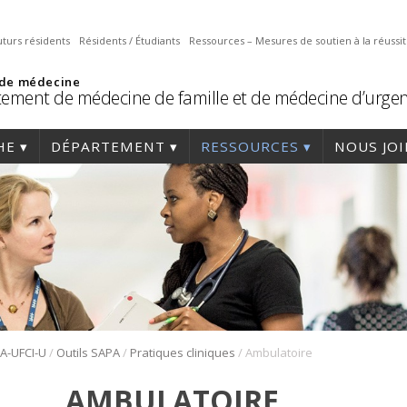
uturs résidents
Résidents / Étudiants
Ressources – Mesures de soutien à la réussi
 de médecine
ement de médecine de famille et de médecine d’urge
HE
DÉPARTEMENT
RESSOURCES
NOUS JO
/
/
/
PA-UFCI-U
Outils SAPA
Pratiques cliniques
Ambulatoire
AMBULATOIRE