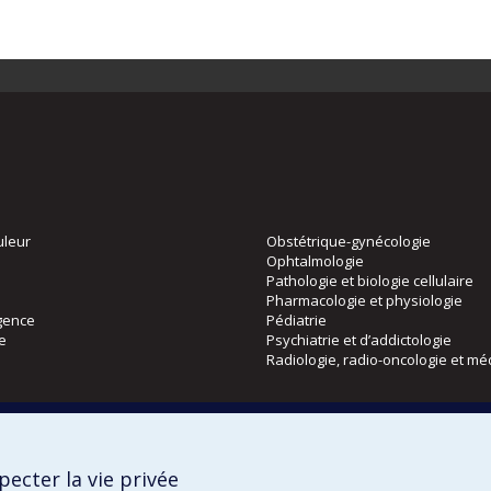
uleur
Obstétrique-gynécologie
Ophtalmologie
Pathologie et biologie cellulaire
Pharmacologie et physiologie
gence
Pédiatrie
ie
Psychiatrie et d’addictologie
Radiologie, radio-oncologie et mé
Directions
 physique
DPC
ecter la vie privée
CPASS