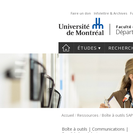
Faire un don
Infolettre & Archives
F
Faculté
Départ
ÉTUDES
RECHERC
/
/
Accueil
Ressources
Boîte à outils SA
Boîte à outils | Communications |