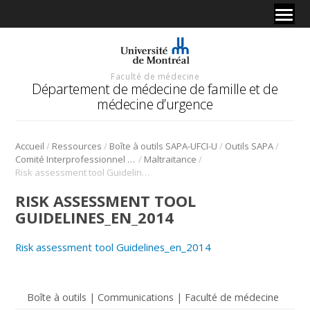
Faculté de médecine
Département de médecine de famille et de
médecine d’urgence
/
/
/
/
Accueil
Ressources
Boîte à outils SAPA-UFCI-U
Outils SAPA
/
/
Comité Interprofessionnel Interuniversitaire de développement professoral continu CII-DPC (2015)
Maltraitance
Risk assessment tool Guidelines_en_2014
RISK ASSESSMENT TOOL
GUIDELINES_EN_2014
Risk assessment tool Guidelines_en_2014
Boîte à outils | Communications | Faculté de médecine