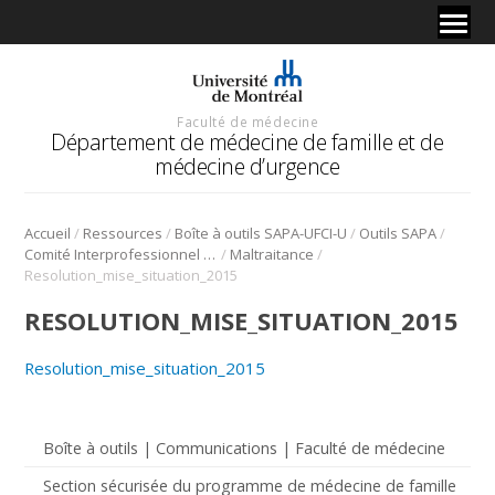
Faculté de médecine
Département de médecine de famille et de
médecine d’urgence
/
/
/
/
Accueil
Ressources
Boîte à outils SAPA-UFCI-U
Outils SAPA
/
/
Comité Interprofessionnel Interuniversitaire de développement professoral continu CII-DPC (2015)
Maltraitance
Resolution_mise_situation_2015
RESOLUTION_MISE_SITUATION_2015
Resolution_mise_situation_2015
Boîte à outils | Communications | Faculté de médecine
Section sécurisée du programme de médecine de famille