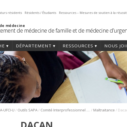
uturs résidents
Résidents / Étudiants
Ressources – Mesures de soutien à la réussi
 de médecine
ement de médecine de famille et de médecine d’urge
HE
DÉPARTEMENT
RESSOURCES
NOUS JO
/
/
/
/
PA-UFCI-U
Outils SAPA
Comité Interprofessionnel Interuniversitaire de développement professoral continu CII-DPC (2015)
Maltraitance
Daca
DACAN