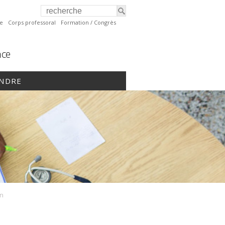
te
Corps professoral
Formation / Congrès
nce
INDRE
n