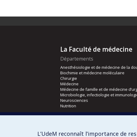
La Faculté de médecine
Départements
Anesthésiologie et de médecine de la do
Biochimie et médecine moléculaire
Chirurgie
Médecine
Médecine de famille et de médecine d’ur
Microbiologie, infectiologie et immunolog
Neurosciences
Nutrition
Écoles
Kinésiologie et des sciences de l’activité
L’UdeM reconnaît l’importance de resp
Orthophonie et audiologie