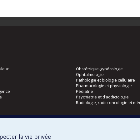
uleur
Obstétrique-gynécologie
Ophtalmologie
Pathologie et biologie cellulaire
Pharmacologie et physiologie
gence
Pédiatrie
ie
Psychiatrie et d’addictologie
Radiologie, radio-oncologie et mé
Directions
 physique
DPC
ecter la vie privée
CPASS