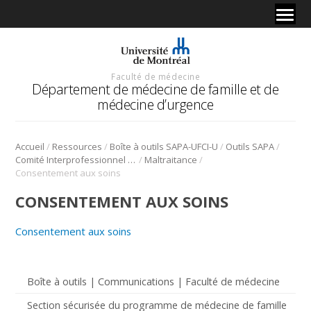
Faculté de médecine
Département de médecine de famille et de
médecine d’urgence
/
/
/
/
Accueil
Ressources
Boîte à outils SAPA-UFCI-U
Outils SAPA
/
/
Comité Interprofessionnel Interuniversitaire de développement professoral continu CII-DPC (2015)
Maltraitance
Consentement aux soins
CONSENTEMENT AUX SOINS
Consentement aux soins
Boîte à outils | Communications | Faculté de médecine
Section sécurisée du programme de médecine de famille