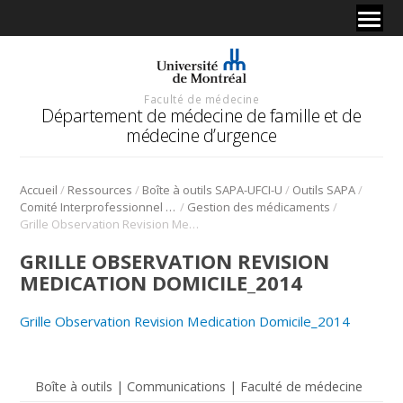
Faculté de médecine
Département de médecine de famille et de
médecine d’urgence
/
/
/
/
Accueil
Ressources
Boîte à outils SAPA-UFCI-U
Outils SAPA
/
/
Comité Interprofessionnel Interuniversitaire de développement professoral continu CII-DPC (2015)
Gestion des médicaments
Grille Observation Revision Medication Domicile_2014
GRILLE OBSERVATION REVISION
MEDICATION DOMICILE_2014
Grille Observation Revision Medication Domicile_2014
Boîte à outils | Communications | Faculté de médecine