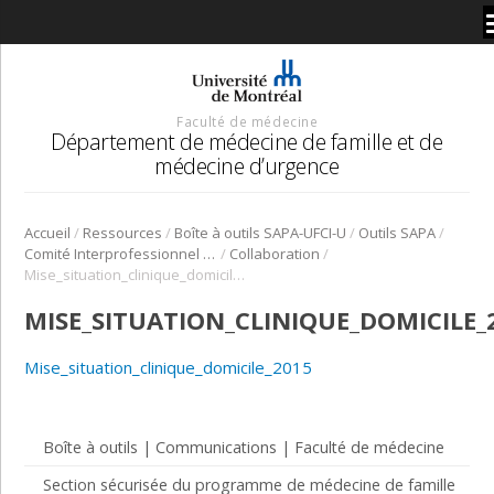
Faculté de médecine
Département de médecine de famille et de
médecine d’urgence
/
/
/
/
Accueil
Ressources
Boîte à outils SAPA-UFCI-U
Outils SAPA
/
/
Comité Interprofessionnel Interuniversitaire de développement professoral continu CII-DPC (2015)
Collaboration
Mise_situation_clinique_domicile_2015
MISE_SITUATION_CLINIQUE_DOMICILE_
Mise_situation_clinique_domicile_2015
Boîte à outils | Communications | Faculté de médecine
Section sécurisée du programme de médecine de famille