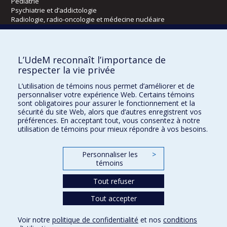
Pédiatrie
Psychiatrie et d’addictologie
Radiologie, radio-oncologie et médecine nucléaire
Écoles
L’UdeM reconnaît l’importance de
Kinésiologie et des sciences de l’activité physique
respecter la vie privée
Orthophonie et audiologie
L’utilisation de témoins nous permet d’améliorer et de
Réadaptation
personnaliser votre expérience Web. Certains témoins
sont obligatoires pour assurer le fonctionnement et la
Directions
sécurité du site Web, alors que d’autres enregistrent vos
préférences. En acceptant tout, vous consentez à notre
DPC
utilisation de témoins pour mieux répondre à vos besoins.
CPASS
Éthique clinique
Personnaliser les
>
témoins
Tout refuser
Tout accepter
Voir notre
politique de confidentialité
et nos
conditions