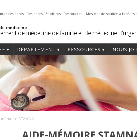
uturs résidents
Résidents / Étudiants
Ressources – Mesures de soutien à la réussi
 de médecine
ement de médecine de famille et de médecine d’urge
HE
DÉPARTEMENT
RESSOURCES
NOUS JO
e-mémoire STAMNA
AIDE-MÉMOIRE STAMN