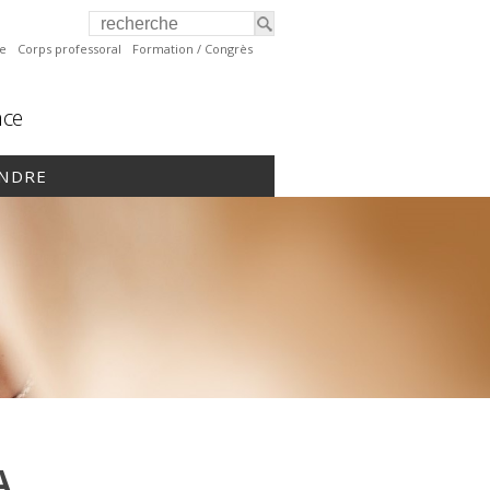
te
Corps professoral
Formation / Congrès
nce
INDRE
A