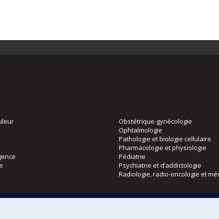
uleur
Obstétrique-gynécologie
Ophtalmologie
Pathologie et biologie cellulaire
Pharmacologie et physiologie
gence
Pédiatrie
ie
Psychiatrie et d’addictologie
Radiologie, radio-oncologie et mé
Directions