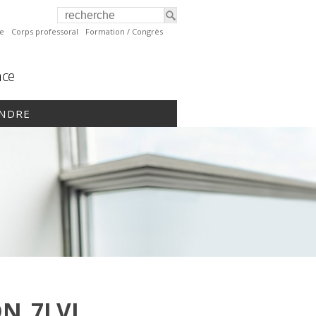
te
Corps professoral
Formation / Congrès
nce
INDRE
N_7LVI