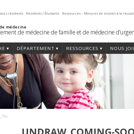
uturs résidents
Résidents / Étudiants
Ressources – Mesures de soutien à la réussi
 de médecine
ement de médecine de famille et de médecine d’urge
HE
DÉPARTEMENT
RESSOURCES
NOUS JO
7lvi
UNDRAW_COMING-SOO