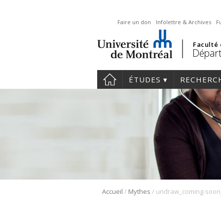
Faire un don
Infolettre & Archives
F
Faculté
Départ
ÉTUDES
RECHERC
/
/
Accueil
Mythes
undraw_coming-soon_