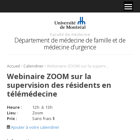
Faculté de médecine
Département de médecine de famille et de
médecine d’urgence
/
/
Accueil
Calendrier
Webinaire ZOOM sur la supervision des résidents en télémédecine
Webinaire ZOOM sur la
supervision des résidents en
télémédecine
Heure :
12
h
à
13
h
Lieu :
Zoom
Prix :
Sans frais $
Ajouter à votre calendrier