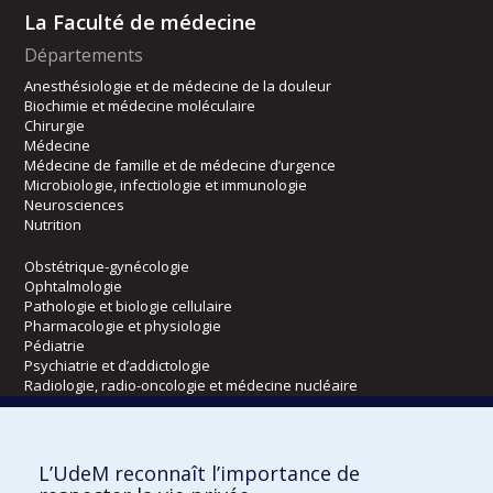
La Faculté de médecine
Départements
Anesthésiologie et de médecine de la douleur
Biochimie et médecine moléculaire
Chirurgie
Médecine
Médecine de famille et de médecine d’urgence
Microbiologie, infectiologie et immunologie
Neurosciences
Nutrition
Obstétrique-gynécologie
Ophtalmologie
Pathologie et biologie cellulaire
Pharmacologie et physiologie
Pédiatrie
Psychiatrie et d’addictologie
Radiologie, radio-oncologie et médecine nucléaire
Écoles
L’UdeM reconnaît l’importance de
Kinésiologie et des sciences de l’activité physique