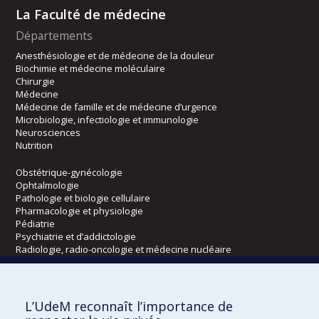
La Faculté de médecine
Départements
Anesthésiologie et de médecine de la douleur
Biochimie et médecine moléculaire
Chirurgie
Médecine
Médecine de famille et de médecine d’urgence
Microbiologie, infectiologie et immunologie
Neurosciences
Nutrition
Obstétrique-gynécologie
Ophtalmologie
Pathologie et biologie cellulaire
Pharmacologie et physiologie
Pédiatrie
Psychiatrie et d’addictologie
Radiologie, radio-oncologie et médecine nucléaire
Écoles
L’UdeM reconnaît l’importance de
Kinésiologie et des sciences de l’activité physique