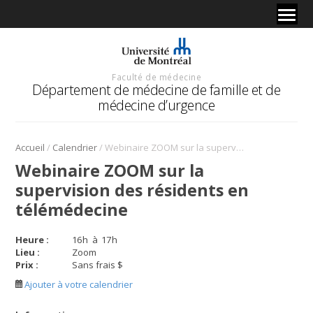
Faculté de médecine
Département de médecine de famille et de
médecine d’urgence
/
/
Accueil
Calendrier
Webinaire ZOOM sur la supervision des résidents en télémédecine
Webinaire ZOOM sur la
supervision des résidents en
télémédecine
Heure :
16
h
à
17
h
Lieu :
Zoom
Prix :
Sans frais $
Ajouter à votre calendrier