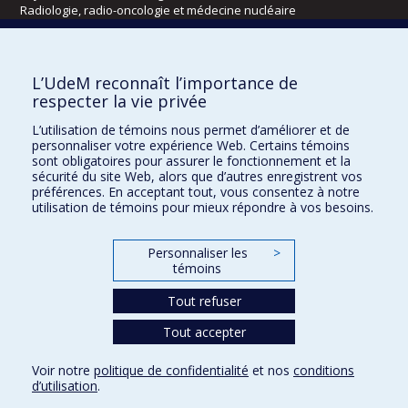
Radiologie, radio-oncologie et médecine nucléaire
Écoles
L’UdeM reconnaît l’importance de
Kinésiologie et des sciences de l’activité physique
respecter la vie privée
Orthophonie et audiologie
L’utilisation de témoins nous permet d’améliorer et de
Réadaptation
personnaliser votre expérience Web. Certains témoins
sont obligatoires pour assurer le fonctionnement et la
Directions
sécurité du site Web, alors que d’autres enregistrent vos
préférences. En acceptant tout, vous consentez à notre
DPC
utilisation de témoins pour mieux répondre à vos besoins.
CPASS
Éthique clinique
Personnaliser les
>
témoins
Tout refuser
Tout accepter
Voir notre
politique de confidentialité
et nos
conditions
d’utilisation
.