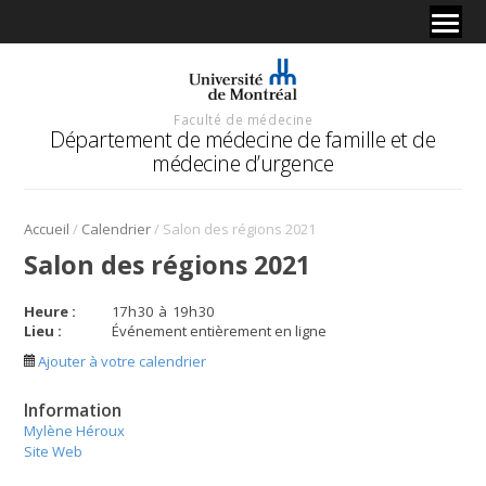
Faculté de médecine
Département de médecine de famille et de
médecine d’urgence
/
/
Accueil
Calendrier
Salon des régions 2021
Salon des régions 2021
Heure :
17
h
30
à
19
h
30
Lieu :
Événement entièrement en ligne
Ajouter à votre calendrier
Information
Mylène Héroux
Site Web