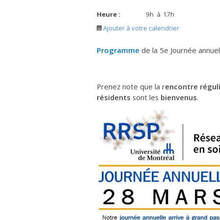
Heure :
9
h
à
17
h
Ajouter à votre calendrier
Programme
de la 5e Journée annu
Prenez note que la r
encontre régul
résidents
sont les
bienvenus
.