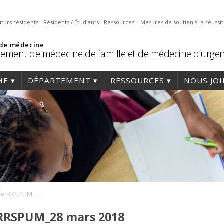
uturs résidents
Résidents / Étudiants
Ressources – Mesures de soutien à la réussi
 de médecine
ement de médecine de famille et de médecine d’urge
HE
DÉPARTEMENT
RESSOURCES
NOUS JO
5e Journée annuelle RRSPUM_28 mars 2018
 RRSPUM_28 mars 2018