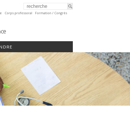
te
Corps professoral
Formation / Congrès
nce
INDRE