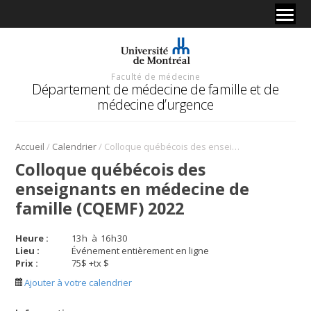
Faculté de médecine
Département de médecine de famille et de
médecine d’urgence
/
/
Accueil
Calendrier
Colloque québécois des enseignants en médecine de famille (CQEMF) 2022
Colloque québécois des
enseignants en médecine de
famille (CQEMF) 2022
Heure :
13
h
à
16
h
30
Lieu :
Événement entièrement en ligne
Prix :
75$ +tx $
Ajouter à votre calendrier