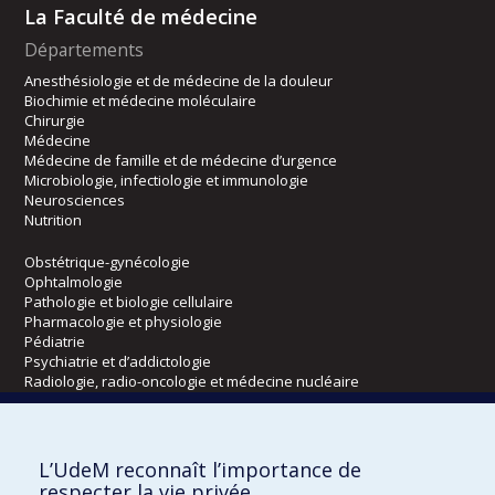
La Faculté de médecine
Départements
Anesthésiologie et de médecine de la douleur
Biochimie et médecine moléculaire
Chirurgie
Médecine
Médecine de famille et de médecine d’urgence
Microbiologie, infectiologie et immunologie
Neurosciences
Nutrition
Obstétrique-gynécologie
Ophtalmologie
Pathologie et biologie cellulaire
Pharmacologie et physiologie
Pédiatrie
Psychiatrie et d’addictologie
Radiologie, radio-oncologie et médecine nucléaire
Écoles
L’UdeM reconnaît l’importance de
Kinésiologie et des sciences de l’activité physique
respecter la vie privée