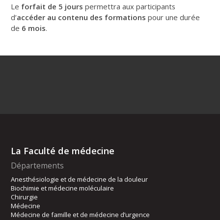
Le
forfait de 5 jours
permettra aux participants
d’
accéder au contenu des formations
pour une durée
de
6 mois
.
La Faculté de médecine
Départements
Anesthésiologie et de médecine de la douleur
Biochimie et médecine moléculaire
Chirurgie
Médecine
Médecine de famille et de médecine d’urgence