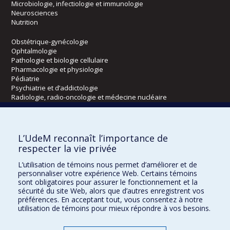
Microbiologie, infectiologie et immunologie
Neurosciences
Nutrition
Obstétrique-gynécologie
Ophtalmologie
Pathologie et biologie cellulaire
Pharmacologie et physiologie
Pédiatrie
Psychiatrie et d’addictologie
Radiologie, radio-oncologie et médecine nucléaire
Écoles
L’UdeM reconnaît l’importance de
Kinésiologie et des sciences de l’activité physique
respecter la vie privée
Orthophonie et audiologie
L’utilisation de témoins nous permet d’améliorer et de
Réadaptation
personnaliser votre expérience Web. Certains témoins
sont obligatoires pour assurer le fonctionnement et la
Directions
sécurité du site Web, alors que d’autres enregistrent vos
préférences. En acceptant tout, vous consentez à notre
DPC
utilisation de témoins pour mieux répondre à vos besoins.
CPASS
Éthique clinique