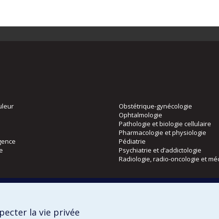
uleur
Obstétrique-gynécologie
Ophtalmologie
Pathologie et biologie cellulaire
Pharmacologie et physiologie
gence
Pédiatrie
ie
Psychiatrie et d’addictologie
Radiologie, radio-oncologie et mé
Directions
 physique
DPC
ecter la vie privée
CPASS