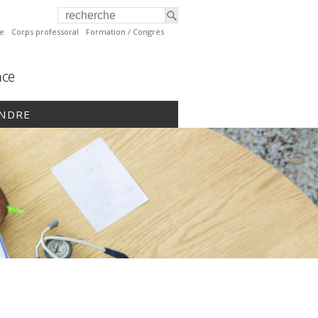
te
Corps professoral
Formation / Congrès
nce
INDRE