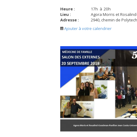
Heure :
17
h
à
20
h
Lieu :
Agora Morris et Rosalin
Adresse :
2940, chemin de Polytec
Ajouter à votre calendrier