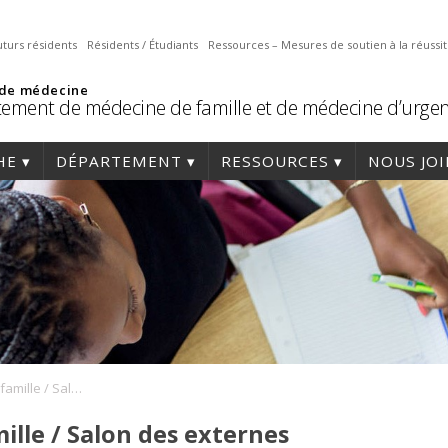
uturs résidents
Résidents / Étudiants
Ressources – Mesures de soutien à la réussi
 de médecine
ement de médecine de famille et de médecine d’urge
HE
DÉPARTEMENT
RESSOURCES
NOUS JO
5 à 7 médecine de famille / Salon des externes
ille / Salon des externes