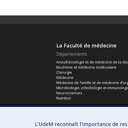
La Faculté de médecine
Départements
Anesthésiologie et de médecine de la do
Biochimie et médecine moléculaire
Chirurgie
Médecine
Médecine de famille et de médecine d’ur
Microbiologie, infectiologie et immunolog
Neurosciences
Nutrition
Écoles
Kinésiologie et des sciences de l’activité
L’UdeM reconnaît l’importance de resp
Orthophonie et audiologie